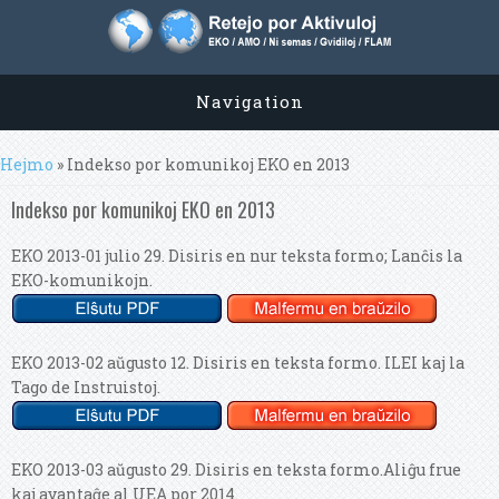
Navigation
Vi estas ĉi tie
Hejmo
» Indekso por komunikoj EKO en 2013
Indekso por komunikoj EKO en 2013
EKO 2013-01 julio 29. Disiris en nur teksta formo; Lanĉis la
EKO-komunikojn.
EKO 2013-02 aŭgusto 12. Disiris en teksta formo. ILEI kaj la
Tago de Instruistoj.
EKO 2013-03 aŭgusto 29. Disiris en teksta formo.Aliĝu frue
kaj avantaĝe al UEA por 2014.